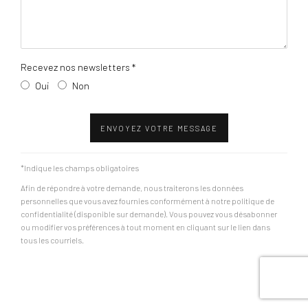
Recevez nos newsletters *
Oui
Non
ENVOYEZ VOTRE MESSAGE
*Indique les champs obligatoires
Afin de répondre à votre demande, nous traiterons les données
personnelles que vous avez fournies conformément à notre politique de
confidentialité (disponible sur demande). Vous pouvez vous désabonner
ou modifier vos préférences à tout moment en cliquant sur le lien dans
tous les courriels.