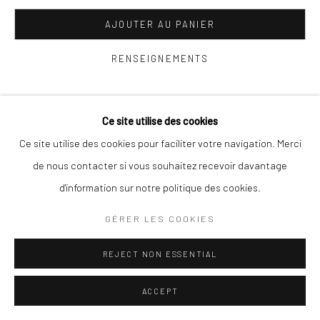
AJOUTER AU PANIER
Go
RENSEIGNEMENTS
VOIR SUR LE MUR
Gérer les cookies
Ce site utilise des cookies
COPYRIGHT © 2025 TRACE-ECART ET ALTITUDES
Ce site utilise des cookies pour faciliter votre navigation. Merci
PARTAGE
SITE CONÇU PAR ARTLOGIC
de nous contacter si vous souhaitez recevoir davantage
d'information sur notre politique des cookies.
GÉRER LES COOKIES
REJECT NON ESSENTIAL
ACCEPT