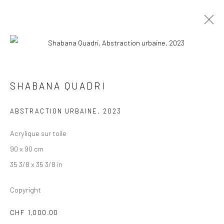
SHABANA QUADRI
SHABANA QUADRI
ŒUVRES
PRÉSENTATION
BIOGRAPHIE
BOUTIQUE
ABSTRACTION URBAINE
,
2023
Acrylique sur toile
90 x 90 cm
35 3/8 x 35 3/8 in
Copyright
CHF 1,000.00