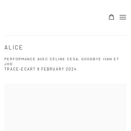
ALICE
PERFORMANCE AVEC CÉLINE CESA, GOODBYE IVAN ET
JOD
TRACE-ECART
9 FEBRUARY 2024
Open a larger version of the following image in a popup: