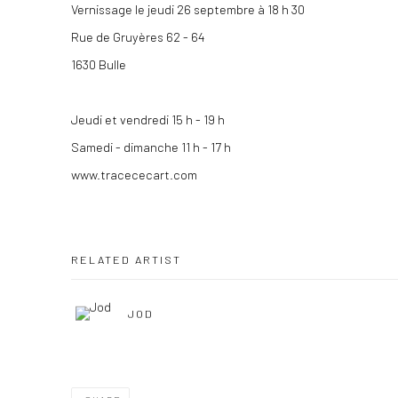
Vernissage le jeudi 26 septembre à 18 h 30
Rue de Gruyères 62 - 64
1630 Bulle
Jeudi et vendredi 15 h - 19 h
Samedi - dimanche 11 h - 17 h
www.tracececart.com
RELATED ARTIST
JOD