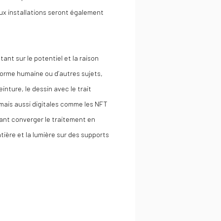
eux installations seront également
nt sur le potentiel et la raison
a forme humaine ou d’autres sujets,
nture, le dessin avec le trait
f mais aussi digitales comme les NFT
isant converger le traitement en
ière et la lumière sur des supports