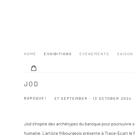
HOME
EXHIBITIONS
EVÉNEMENTS
SAISON
JOD
BAROQUE!
27 SEPTEMBER - 13 OCTOBER 2024
Jod s'inspire des archétypes du baroque pour poursuivre sa 
humaine. L'artiste fribourgeois présente à Trace-Ecart le 