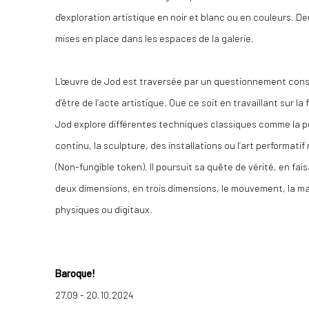
d'exploration artistique en noir et blanc ou en couleurs. D
mises en place dans les espaces de la galerie.
L'œuvre de Jod est traversée par un questionnement consta
d’être de l’acte artistique. Que ce soit en travaillant sur l
Jod explore différentes techniques classiques comme la pei
continu, la sculpture, des installations ou l’art performati
(Non-fungible token). Il poursuit sa quête de vérité, en fa
deux dimensions, en trois dimensions, le mouvement, la mat
physiques ou digitaux.
Baroque!
27.09 - 20.10.2024