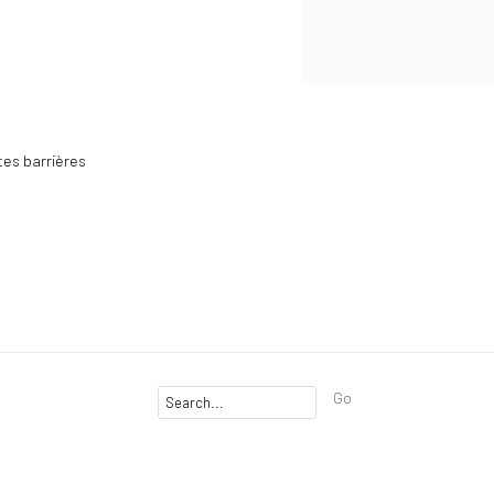
tes barrières
Go