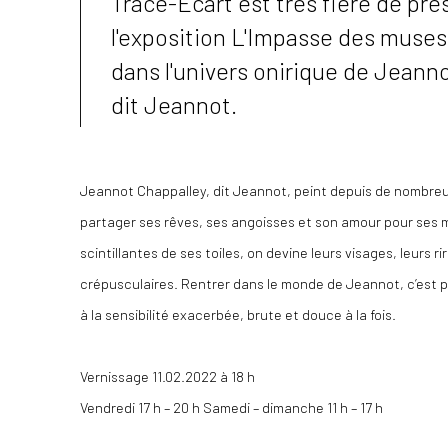
Trace-Ecart est très fière de pré
l'exposition L'Impasse des muses
dans l'univers onirique de Jeann
dit Jeannot.
Jeannot Chappalley, dit Jeannot, peint depuis de nombreus
partager ses rêves, ses angoisses et son amour pour ses 
scintillantes de ses toiles, on devine leurs visages, leurs r
crépusculaires. Rentrer dans le monde de Jeannot, c’est p
à la sensibilité exacerbée, brute et douce à la fois.
Vernissage 11.02.2022 à 18 h
Vendredi 17 h – 20 h Samedi – dimanche 11 h – 17 h