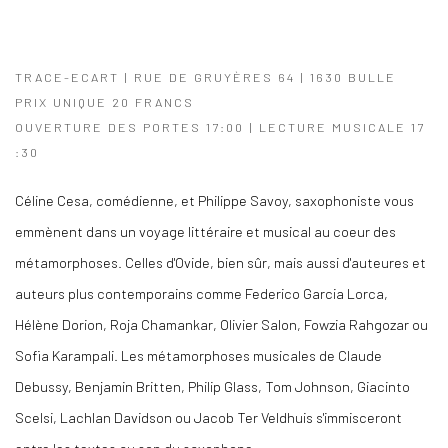
TRACE-ECART | RUE DE GRUYÈRES 64 | 1630 BULLE
PRIX UNIQUE 20 FRANCS
OUVERTURE DES PORTES 17:00 | LECTURE MUSICALE 17
:30
Céline Cesa, comédienne, et Philippe Savoy, saxophoniste vous
emmènent dans un voyage littéraire et musical au coeur des
métamorphoses. Celles d'Ovide, bien sûr, mais aussi d'auteures et
auteurs plus contemporains comme Federico Garcia Lorca,
Hélène Dorion, Roja Chamankar, Olivier Salon, Fowzia Rahgozar ou
Sofia Karampali. Les métamorphoses musicales de Claude
Debussy, Benjamin Britten, Philip Glass, Tom Johnson, Giacinto
Scelsi, Lachlan Davidson ou Jacob Ter Veldhuis s'immisceront