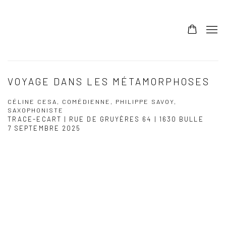
VOYAGE DANS LES MÉTAMORPHOSES
CÉLINE CESA, COMÉDIENNE, PHILIPPE SAVOY,
SAXOPHONISTE
TRACE-ECART | RUE DE GRUYÈRES 64 | 1630 BULLE
7 SEPTEMBRE 2025
Open a larger version of the following image in a popup: