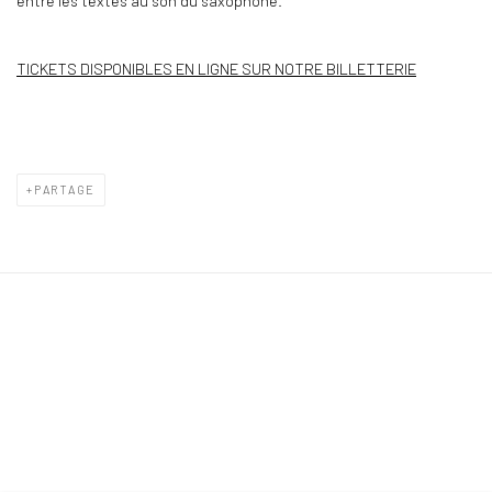
entre les textes au son du saxophone.
TICKETS DISPONIBLES EN LIGNE SUR NOTRE BILLETTERIE
PARTAGE