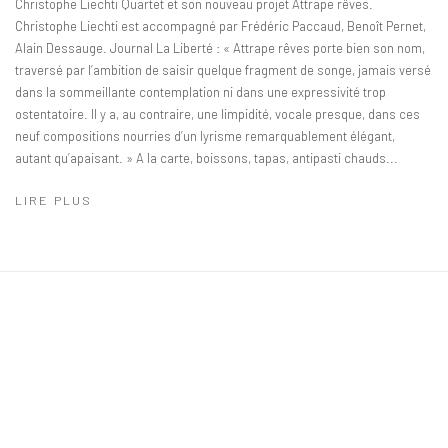
Christophe Liechti Quartet et son nouveau projet Attrape rêves.
Christophe Liechti est accompagné par Frédéric Paccaud, Benoît Pernet,
Alain Dessauge. Journal La Liberté : « Attrape rêves porte bien son nom,
traversé par l’ambition de saisir quelque fragment de songe, jamais versé
dans la sommeillante contemplation ni dans une expressivité trop
ostentatoire. Il y a, au contraire, une limpidité, vocale presque, dans ces
neuf compositions nourries d’un lyrisme remarquablement élégant,
autant qu’apaisant. » A la carte, boissons, tapas, antipasti chauds...
LIRE PLUS