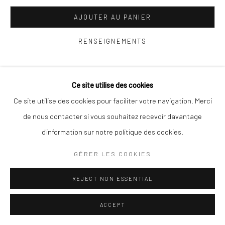
AJOUTER AU PANIER
Go
RENSEIGNEMENTS
VOIR SUR LE MUR
Gérer les cookies
Ce site utilise des cookies
COPYRIGHT © 2025 TRACE-ECART ET ALTITUDES
Ce site utilise des cookies pour faciliter votre navigation. Merci
PARTAGE
SITE CONÇU PAR ARTLOGIC
de nous contacter si vous souhaitez recevoir davantage
d'information sur notre politique des cookies.
GÉRER LES COOKIES
REJECT NON ESSENTIAL
ACCEPT