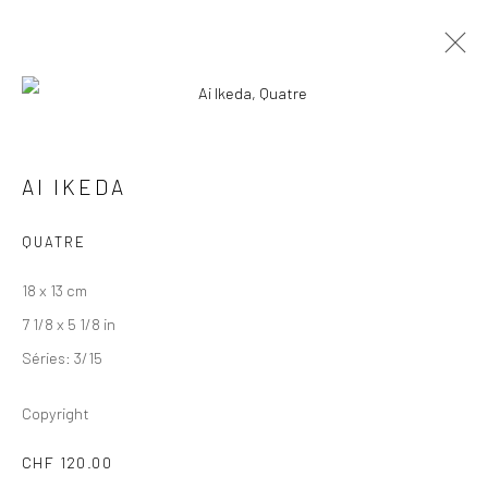
AI IKEDA
AI IKEDA
ŒUVRES
PRÉSENTATION
BIOGRAPHIE
BOUTIQUE
QUATRE
18 x 13 cm
7 1/8 x 5 1/8 in
Séries:
3/15
Copyright
CHF 120.00