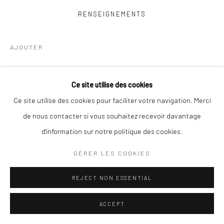
RENSEIGNEMENTS
Go
AJOUTER
VOIR SUR LE MUR
Gérer les cookies
Ce site utilise des cookies
COPYRIGHT © 2025 TRACE-ECART ET ALTITUDES
Ce site utilise des cookies pour faciliter votre navigation. Merci
PARTAGE
SITE CONÇU PAR ARTLOGIC
de nous contacter si vous souhaitez recevoir davantage
d'information sur notre politique des cookies.
GÉRER LES COOKIES
REJECT NON ESSENTIAL
ACCEPT