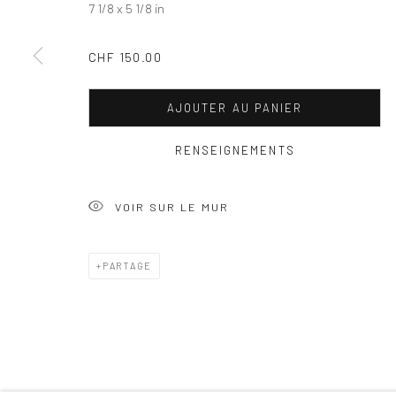
7 1/8 x 5 1/8 in
CHF 150.00
AJOUTER AU PANIER
RENSEIGNEMENTS
VOIR SUR LE MUR
PARTAGE
Gérer les cookies
COPYRIGHT © 2025 TRACE-ECART ET ALTITUDES
SITE CONÇ